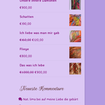
Unsere Innere Dämonen
€
900,00
Schatten
€
190,00
Ich liebe was man mir gab
Ursprünglicher
Aktueller
€
160,00
€
120,00
Preis
Preis
Fliege
war:
ist:
€
800,00
€160,00
€120,00.
Das was ich lebe
Ursprünglicher
Aktueller
€
1.000,00
€
900,00
Preis
Preis
war:
ist:
Neueste Kommentare
€1.000,00
€900,00.
Nat. lima
bei
auf meine Liebe die gebärt