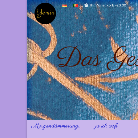
Ihr Warenkorb
-
€
0,00
Das Ges
Morgendämmerung…
ja ich weiß