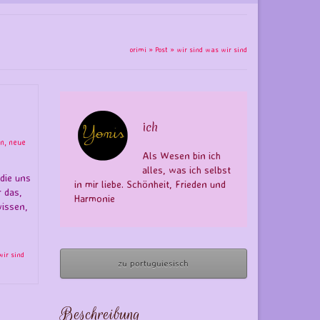
orimi
»
Post
»
wir sind was wir sind
ich
n
,
neue
Als Wesen bin ich
alles, was ich selbst
ie uns
in mir liebe. Schönheit, Frieden und
 das,
Harmonie
issen,
wir sind
zu portuguiesisch
Beschreibung