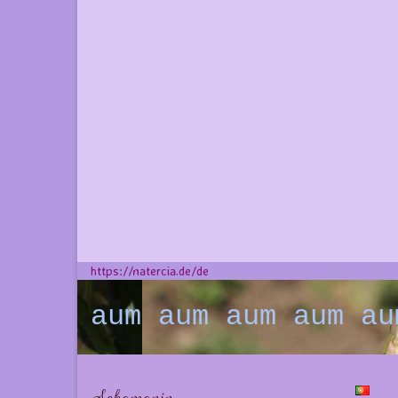
https://natercia.de/de
aum aum aum aum au