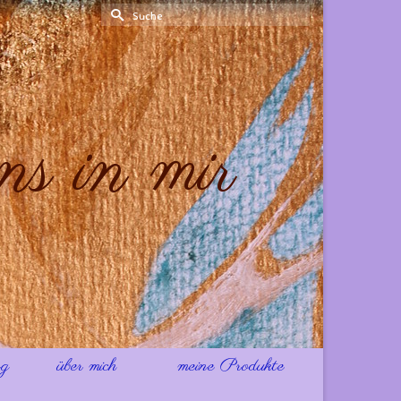
Suche
nach:
s in mir
ng
über mich
meine Produkte