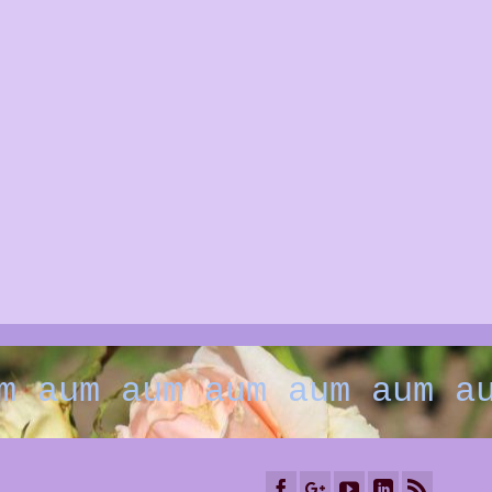
die Liebe die ich lebe
die energetische Arbeit die i
investierte, entspricht 900€ Öl
m aum aum aum aum aum a