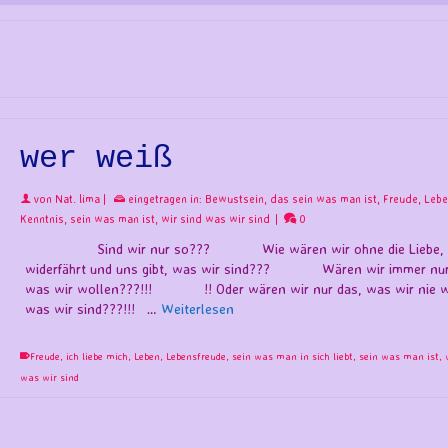
wer weiß
von
Nat. lima
|
eingetragen in:
Bewustsein
,
das sein was man ist
,
Freude
,
Lebe
Kenntnis
,
sein was man ist
,
wir sind was wir sind
|
0
Sind wir nur so??? Wie wären wir ohne die Liebe, d
widerfährt und uns gibt, was wir sind??? Wären wir immer nur
was wir wollen???!!! !! Oder wären wir nur das, was wir nie w
was wir sind???!!! …
Weiterlesen
Freude
,
ich liebe mich
,
Leben
,
Lebensfreude
,
sein was man in sich liebt
,
sein was man ist
,
was wir sind