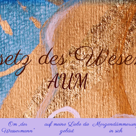
etz des Wesen
AUM
Om „der
auf meine Liebe die
Morgendämmeru
Wassermann“
gebärt
in sich