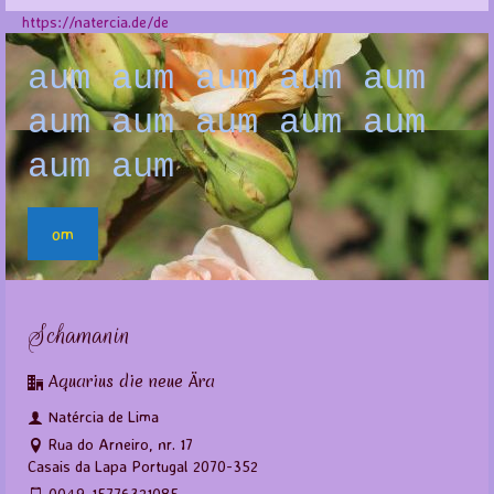
https://natercia.de/de
aum aum aum aum aum
aum aum aum aum aum
aum aum
om
Schamanin
Aquarius die neue Ära
Natércia de Lima
Rua do Arneiro, nr. 17
Casais da Lapa Portugal 2070-352
0049-15776321085