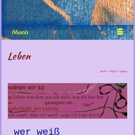
Menü
Leben
orimi
»
Post
»
Leben
wer weiß