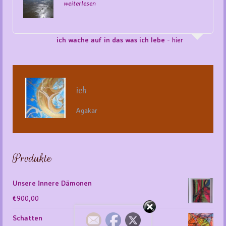
weiterlesen
ich wache auf in das was ich lebe
- hier
ich
Agakar
Produkte
Unsere Innere Dämonen
€
900,00
Schatten