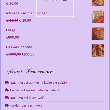
€
190,00
Ich liebe was man mir gab
Ursprünglicher
Aktueller
€
160,00
€
120,00
Preis
Preis
Fliege
war:
ist:
€
800,00
€160,00
€120,00.
Das was ich lebe
Ursprünglicher
Aktueller
€
1.000,00
€
900,00
Preis
Preis
war:
ist:
Neueste Kommentare
€1.000,00
€900,00.
Nat. lima
bei
auf meine Liebe die gebärt
Iris
bei
auf meine Liebe die gebärt
Nat. lima
bei
ja ich weiß
kandan
bei
ja ich weiß