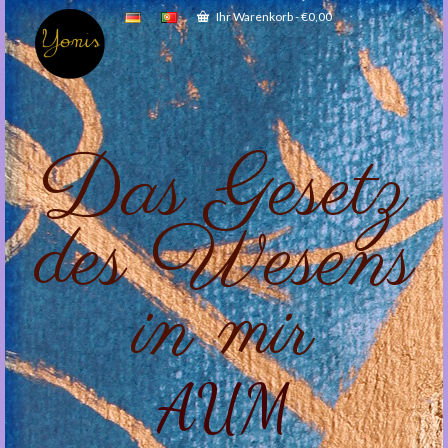
Ihr Warenkorb
-
€
0,00
Das Gesetz
des Wesens
in mir
AUM