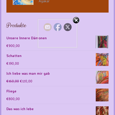
Agakar
Produkte
Unsere Innere Dämonen
€
900,00
Schatten
€
190,00
Ich liebe was man mir gab
Ursprünglicher
Aktueller
€
160,00
€
120,00
Preis
Preis
Fliege
war:
ist:
€
800,00
€160,00
€120,00.
Das was ich lebe