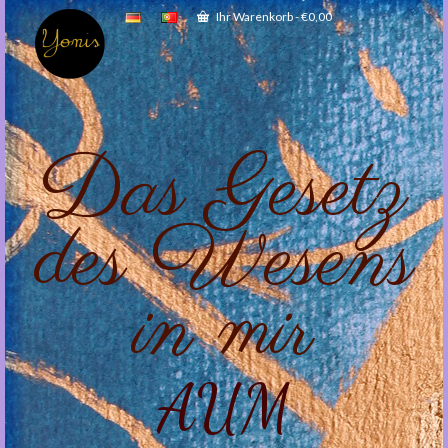
Ihr Warenkorb
-
€
0,00
Das Gesetz
des Wesens
in mir
AUM