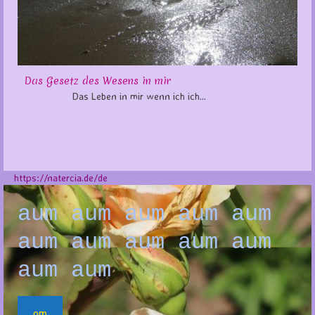
Das Gesetz des Wesens in mir
Das Leben in mir wenn ich ich...
https://natercia.de/de
aum aum aum aum aum
aum aum aum aum aum
aum aum
om