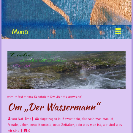
Menü
orimi
»
Post
»
neue Kenntnis
»
Om „Der Wassermann“
Om „Der Wassermann“
von
Nat. lima
|
eingetragen in:
Bewustsein
,
das sein was man ist
,
Freude
,
Leben
,
neue Kenntnis
,
neue Zeitalter
,
sein was man ist
,
wir sind was
wir sind
|
0