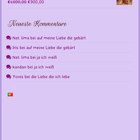
Ursprünglicher
Aktueller
€
1.000,00
€
900,00
Preis
Preis
war:
ist:
Neueste Kommentare
€1.000,00
€900,00.
Nat. lima
bei
auf meine Liebe die gebärt
Iris
bei
auf meine Liebe die gebärt
Nat. lima
bei
ja ich weiß
kandan
bei
ja ich weiß
Yonis
bei
die Liebe die ich lebe