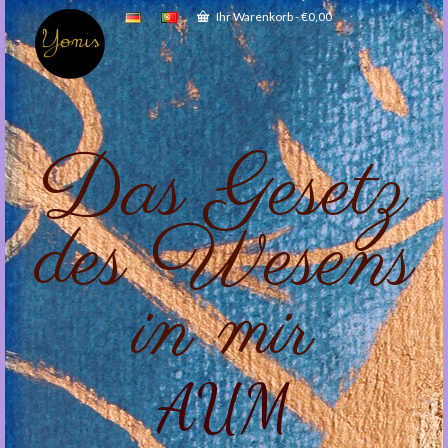
Ihr Warenkorb
-
€
0,00
Das Gesetz
des Wesens
in mir
AUM