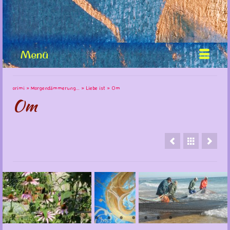
Menü
orimi
»
Morgendämmerung…
»
Liebe ist
»
Om
Om