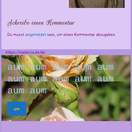
Schreibe einen Kommentar
Du musst
angemeldet
sein, um einen Kommentar abzugeben.
https://natercia.de/de
aum aum aum aum aum
aum aum aum aum aum
aum aum
om