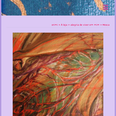
orimi
»
A loja
»
alegria de viver em mim
»
Mosca