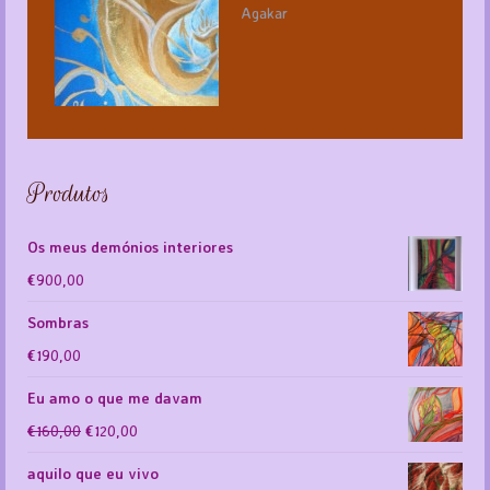
Agakar
Produtos
Os meus demónios interiores
€
900,00
Sombras
€
190,00
Eu amo o que me davam
Ursprünglicher
Aktueller
€
160,00
€
120,00
Preis
Preis
aquilo que eu vivo