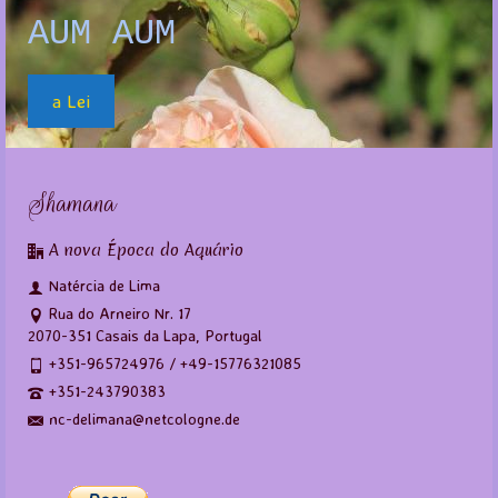
AUM AUM
a Lei
Shamana
A nova Época do Aquário
Natércia de Lima
Rua do Arneiro Nr. 17
2070-351 Casais da Lapa, Portugal
+351-965724976 / +49-15776321085
+351-243790383
nc-delimana@netcologne.de